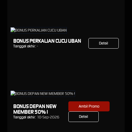
BONUS PERKALIAN CUCU UBAN
Detail
Tanggal akhir:
-
BONUS DEPAN NEW
Ambil Promo
MEMBER 50% !
Detail
Tanggal akhir:
10-Sep-2026