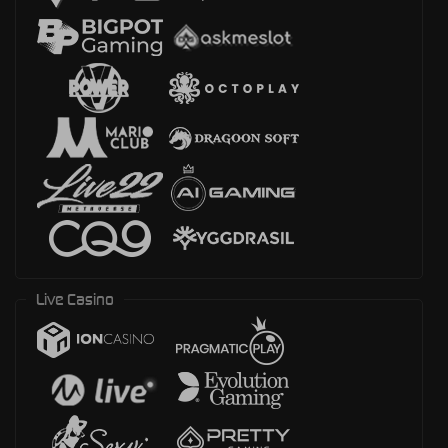
Live Casino