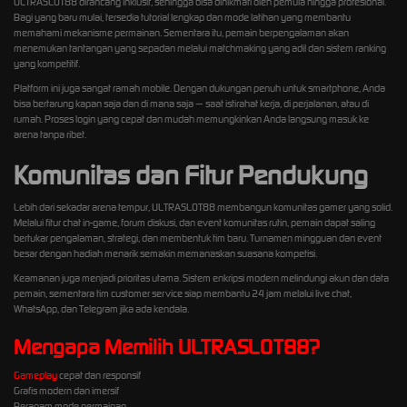
ULTRASLOT88 dirancang inklusif, sehingga bisa dinikmati oleh pemula hingga profesional.
Bagi yang baru mulai, tersedia tutorial lengkap dan mode latihan yang membantu
memahami mekanisme permainan. Sementara itu, pemain berpengalaman akan
menemukan tantangan yang sepadan melalui matchmaking yang adil dan sistem ranking
yang kompetitif.
Platform ini juga sangat ramah mobile. Dengan dukungan penuh untuk smartphone, Anda
bisa bertarung kapan saja dan di mana saja — saat istirahat kerja, di perjalanan, atau di
rumah. Proses login yang cepat dan mudah memungkinkan Anda langsung masuk ke
arena tanpa ribet.
Komunitas dan Fitur Pendukung
Lebih dari sekadar arena tempur, ULTRASLOT88 membangun komunitas gamer yang solid.
Melalui fitur chat in-game, forum diskusi, dan event komunitas rutin, pemain dapat saling
bertukar pengalaman, strategi, dan membentuk tim baru. Turnamen mingguan dan event
besar dengan hadiah menarik semakin memanaskan suasana kompetisi.
Keamanan juga menjadi prioritas utama. Sistem enkripsi modern melindungi akun dan data
pemain, sementara tim customer service siap membantu 24 jam melalui live chat,
WhatsApp, dan Telegram jika ada kendala.
Mengapa Memilih ULTRASLOT88?
Gameplay
cepat dan responsif
Grafis modern dan imersif
Beragam mode permainan