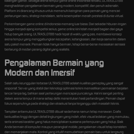
kalangan gamer. Sebagai arena tempur game online Indonesia terbaru, ULTRASLOT88
menghadirkan pengalaman bermain yang modern, kompetitif, dan penuh adrenalin.
Platform ini dirancang khusus untuk memenuhi keinginan para pemain yang mencari
pertarungan seru, strategi mendalam, serta kesempatan meraih prestasi di dunia virtual.
Perkembangan game online di Indonesia memang luar biasa. Dari sekadar hiburan ringan
hingga menjadi ajang kompetisi serius, game online kini telah menjadi bagian dari gaya
hidup banyak orang. ULTRASLOT88 hadir tepat di waktu yang pas, membawa konsep
arena tempur yang menggabungkan kecepatan, ketangkasan, dan kerja sama tim dalam
satu paket menarik. Pemain tidak hanya bermain, tetapi benar-benar merasakan sensasi
bertarung di medan perang digital yang realistis.
Pengalaman Bermain yang
Modern dan Imersif
Salah satu keunggulan terbesar ULTRASLOT88 adalah kualitas gameplay yang sangat
responsif. Server yang stabil dan teknologi optimasi terkini memastikan permainan berjalan
lancar tanpa lag, bahkan saat pertarungan mencapai puncaknya. Hal ini sangat penting
dalam arena tempur di mana setiap detik menentukan hasil pertandingan. Pemain dapat
fokus sepenuhnya pada strategi dan eksekusi tanpa terganggu oleh masalah teknis.
Tampilan antarmuka ULTRASLOT88 dibuat sederhana namun tetap menawan. Grafis
berkualitas tinggi dengan detail lingkungan yang indah, efek visual ledakan yang memukau,
serta animasi karakter yang halus menciptakan suasana pertempuran yang hidup. Baik
Anda bermain di komputer maupun perangkat mobile, pengalaman visual tetap konsisten
dan memanjakan mata. Kontrol yang intuitif memudahkan pemain baru untuk langsung