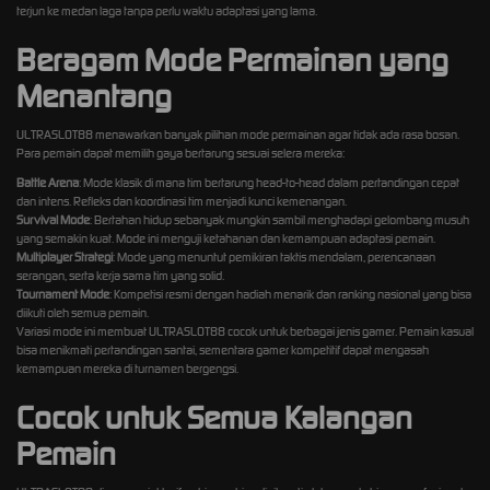
terjun ke medan laga tanpa perlu waktu adaptasi yang lama.
Beragam Mode Permainan yang
Menantang
ULTRASLOT88 menawarkan banyak pilihan mode permainan agar tidak ada rasa bosan.
Para pemain dapat memilih gaya bertarung sesuai selera mereka:
Battle Arena
: Mode klasik di mana tim bertarung head-to-head dalam pertandingan cepat
dan intens. Refleks dan koordinasi tim menjadi kunci kemenangan.
Survival Mode
: Bertahan hidup sebanyak mungkin sambil menghadapi gelombang musuh
yang semakin kuat. Mode ini menguji ketahanan dan kemampuan adaptasi pemain.
Multiplayer Strategi
: Mode yang menuntut pemikiran taktis mendalam, perencanaan
serangan, serta kerja sama tim yang solid.
Tournament Mode
: Kompetisi resmi dengan hadiah menarik dan ranking nasional yang bisa
diikuti oleh semua pemain.
Variasi mode ini membuat ULTRASLOT88 cocok untuk berbagai jenis gamer. Pemain kasual
bisa menikmati pertandingan santai, sementara gamer kompetitif dapat mengasah
kemampuan mereka di turnamen bergengsi.
Cocok untuk Semua Kalangan
Pemain