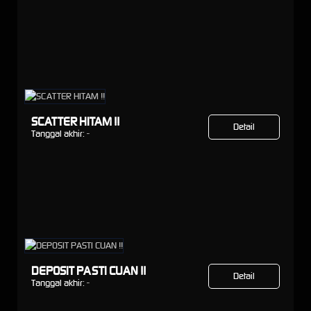
SCATTER HITAM !!
Detail
Tanggal akhir:
-
DEPOSIT PASTI CUAN !!
Detail
Tanggal akhir:
-