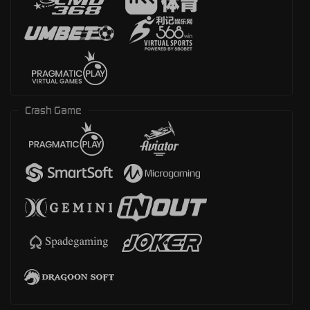
Crash Game